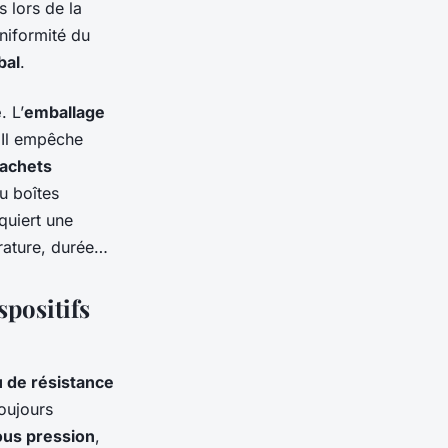
 lors de la
uniformité du
bal
.
e
. L’
emballage
. Il empêche
achets
u boîtes
quiert une
érature, durée…
spositifs
 de résistance
toujours
ous pression
,