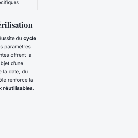
écifiques
érilisation
éussite du
cycle
es paramètres
ntes offrent la
objet d’une
e la date, du
ôle renforce la
 réutilisables
.