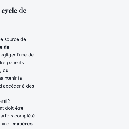
 cycle de
ne source de
e de
égliger l’une de
re patients.
, qui
aintenir la
e d’accéder à des
ant ?
t doit être
parfois complété
iminer
matières