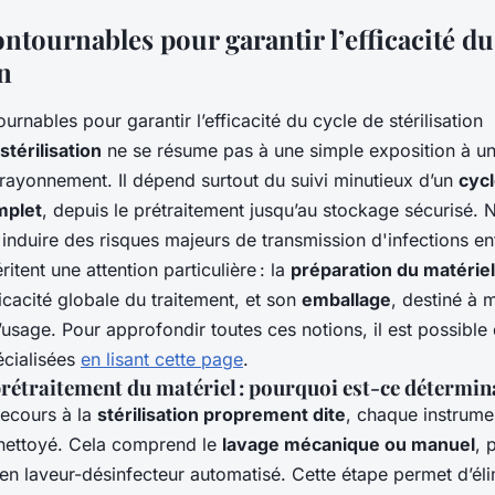
ntournables pour garantir l’efficacité du
on
stérilisation
ne se résume pas à une simple exposition à u
 rayonnement. Il dépend surtout du suivi minutieux d’un
cycl
mplet
, depuis le prétraitement jusqu’au stockage sécurisé. N
induire des risques majeurs de transmission d'infections ent
tent une attention particulière : la
préparation du matériel
ficacité globale du traitement, et son
emballage
, destiné à m
à l’usage. Pour approfondir toutes ces notions, il est possibl
écialisées
en lisant cette page
.
rétraitement du matériel : pourquoi est-ce détermin
ecours à la
stérilisation proprement dite
, chaque instrumen
nettoyé. Cela comprend le
lavage mécanique ou manuel
, 
en laveur-désinfecteur automatisé. Cette étape permet d’él