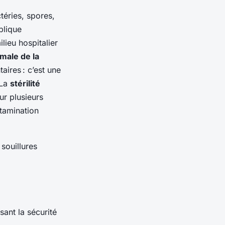
téries, spores,
plique
lieu hospitalier
male de la
ires : c’est une
 La
stérilité
ur plusieurs
tamination
 souillures
ssant la sécurité