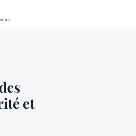
niors
 des
ité et