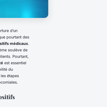
rture d’un
que pourtant des
ositifs médicaux
.
thème soulève de
ients. Pourtant,
té
est essentiel
ilité du
t les étapes
ocomiales.
sitifs