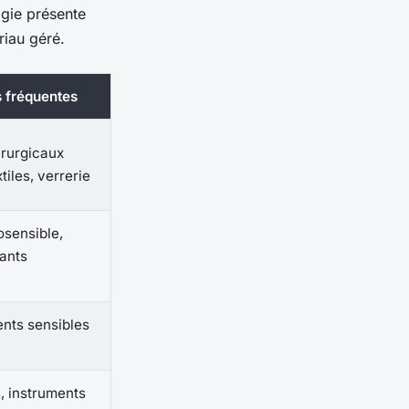
ogie présente
riau géré.
ns fréquentes
irurgicaux
tiles, verrerie
osensible,
lants
ents sensibles
, instruments