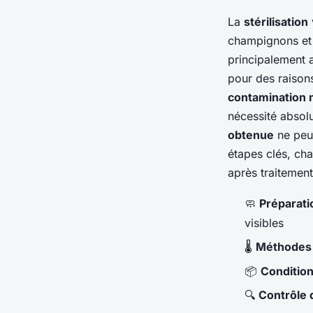
La
stérilisation
champignons et 
principalement
pour des raison
contamination 
nécessité absolu
obtenue
ne peut
étapes clés, ch
après traitement
🧼
Préparati
visibles
🌡️
Méthodes d
📦
Conditio
🔍
Contrôle d