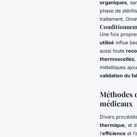
organiques
, sa
phase de stérili
traitement. Ome
Conditionneme
Une fois propre
utilisé
influe bea
aussi toute
reco
thermoscellés
,
métalliques ajo
validation du fa
Méthodes de
médicaux
Divers procédés
thermique
, et 
l’
efficience
et l’