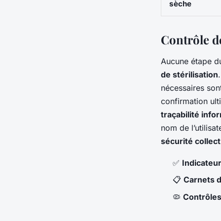
sèche
Contrôle de 
Aucune étape du
de stérilisation
nécessaires sont
confirmation ult
traçabilité inf
nom de l’utilisa
sécurité collec
✅
Indicateur
📋
Carnets de
🦠
Contrôles