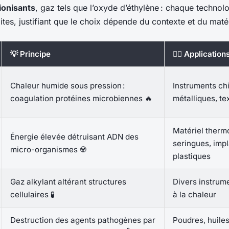
onisants
, gaz tels que l’oxyde d’éthylène : chaque technol
ites, justifiant que le choix dépende du contexte et du maté
💡 Principe
👩‍⚕️ Applicatio
Chaleur humide sous pression :
Instruments ch
coagulation protéines microbiennes 🔥
métalliques, tex
Matériel therm
Énergie élevée détruisant ADN des
seringues, imp
micro-organismes ☢️
plastiques
Gaz alkylant altérant structures
Divers instrum
cellulaires 🧪
à la chaleur
Destruction des agents pathogènes par
Poudres, huiles