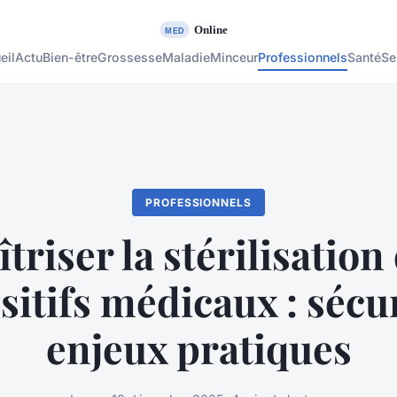
eil
Actu
Bien-être
Grossesse
Maladie
Minceur
Professionnels
Santé
Se
PROFESSIONNELS
triser la stérilisation
sitifs médicaux : sécur
enjeux pratiques