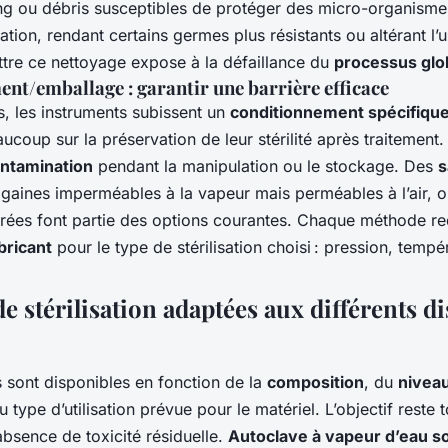
ng ou débris susceptibles de protéger des micro-organismes
sation, rendant certains germes plus résistants ou altérant l’
ttre ce nettoyage expose à la défaillance du
processus glo
nt/emballage : garantir une barrière efficace
s, les instruments subissent un
conditionnement spécifiqu
ucoup sur la préservation de leur stérilité après traitement
ntamination
pendant la manipulation ou le stockage. Des
s
 gaines imperméables à la vapeur mais perméables à l’air, o
urées font partie des options courantes. Chaque méthode re
bricant
pour le type de stérilisation choisi : pression, temp
 stérilisation adaptées aux différents di
 sont disponibles en fonction de la
composition
, du
niveau
du type d’utilisation prévue pour le matériel. L’objectif reste 
absence de toxicité résiduelle.
Autoclave à vapeur d’eau s