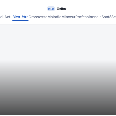
eil
Actu
Bien-être
Grossesse
Maladie
Minceur
Professionnels
Santé
Se